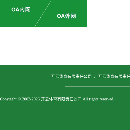
开云体育有限责任公司
/
开云体育有限责
Copyright © 2002-2026 开云体育有限责任公司 All rights reserved.