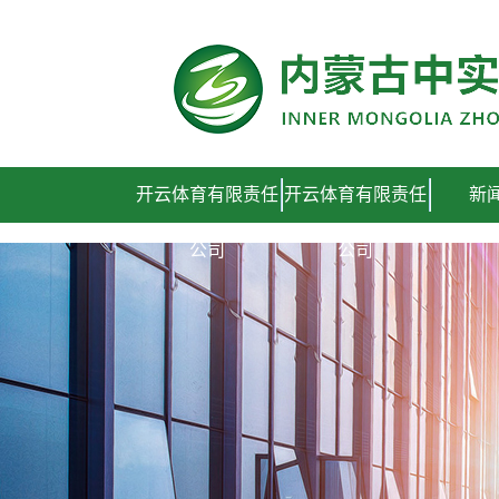
开云体育有限责任公司
开云体育有限责任
开云体育有限责任
新
公司
公司