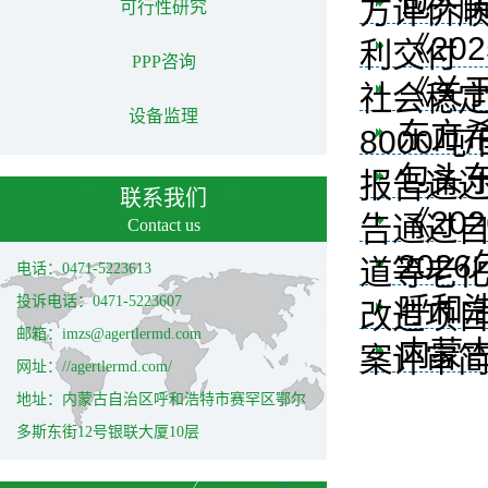
包头
方评价
可行性研究
《2
利交付
PPP咨询
《关
社会稳
设备监理
东方
8000
包头
报告通
联系我们
《2
告通过
Contact us
20
道等老
电话：0471-5223613
呼和
投诉电话：0471-5223607
改造项
邮箱：imzs@agertlermd.com
内蒙
案评审
网址：//agertlermd.com/
地址：内蒙古自治区呼和浩特市赛罕区鄂尔
多斯东街12号银联大厦10层