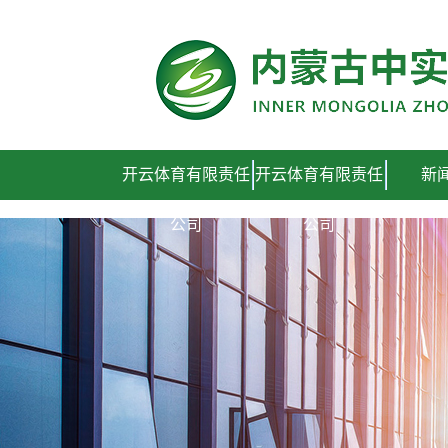
开云体育有限责任公司
开云体育有限责任
开云体育有限责任
新
公司
公司