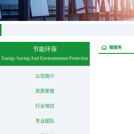
碳服务
节能环保
Energy Saving And Environmental Protection
公司简介
资质荣誉
行业地位
专业团队