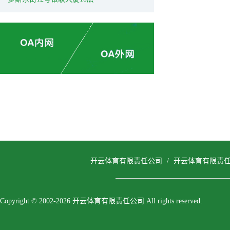
开云体育有限责任公司
/
开云体育有限责
Copyright © 2002-2026 开云体育有限责任公司 All rights reserved.