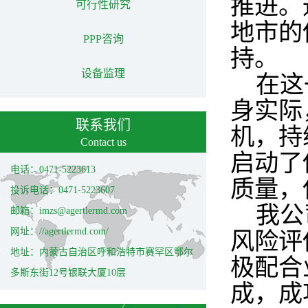
推进。
可行性研究
地市的
PPP咨询
持。
设备监理
在这
身实际
联系我们
机，持
Contact us
启动了
电话：0471-5223613
质量，
投诉电话：0471-5223607
我公
邮箱：imzs@agertlermd.com
网址：//agertlermd.com/
风险评
地址：内蒙古自治区呼和浩特市赛罕区鄂尔
极配合
多斯东街12号银联大厦10层
成，成